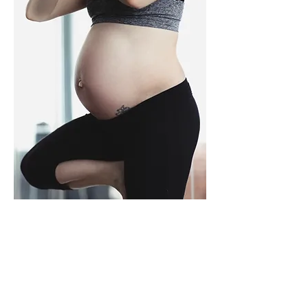
A NATURALISTA
ESTÚDIO PERDIZES
Rua Dr. Franco da Rocha, 545
Perdizes - São Paulo - SP